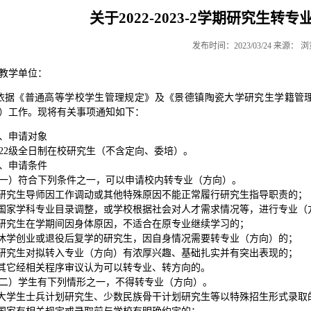
关于2022-2023-2学期研究生
发布时间：2023/03/24 来源： 
教学单位：
依据《普通高等学校学生管理规定》及《景德镇陶瓷大学研究生学籍管
）工作。现将有关事项通知如下：
、申请对象
022级全日制在校研究生（不含定向、委培）。
、申请条件
一）符合下列条件之一，可以申请校内转专业（方向）。
.研究生导师因工作调动或其他特殊原因不能正常履行研究生指导职责的；
.国家学科专业目录调整，或学校根据社会对人才需求情况等，进行专业（
.研究生在学期间因身体原因，不适合在原专业继续学习的；
.休学创业或退役后复学的研究生，因自身情况需要转专业
（方向）
的
；
.研究生对拟转入专业（方向）有浓厚兴趣、基础扎实并有突出表现的；
.其它经相关程序审议认为可以转专业、转方向的。
二）学生有下列情形之一，不得转专业
（方向）
。
大学生士兵计划研究生、少数民族骨干计划研究生等以特殊招生形式录取