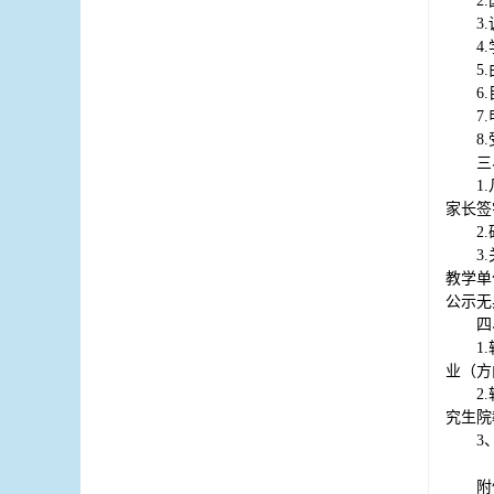
2.
3.
4.
5.
6.
7.
8.
三
1
家长签
2
3
教学单
公示无
四
1
业（方
2
究生院
3
附