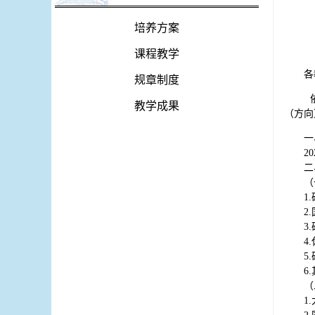
培养方案
课程教学
各
规章制度
教学成果
（方向
一
2
二
（
1
2
3
4
5
6
（
1.