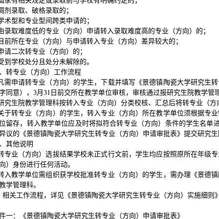
国家有相关规定或录取前与学校有明确约定的；
调剂录取、破格录取的；
学术型和专业型间跨类申请的；
由录取难度低的专业（方向）申请转入录取难度高的专业（方向）的；
目前所在专业（方向）与申请转入专业（方向）差异较大的；
申请二次转专业（方向）的；
受到学校处分且处分未解除的。
、转专业（方向）工作流程
.凡需申请转专业（方向）的学生，下载并填写《景德镇陶瓷大学研究生
字同意），3月31日前交所在教学单位审核，审核通过报研究生院教学管
.研究生院教学管理科按转入专业（方向）分类校核、汇总后将转专业（方
.关于转专业（方向）的学生，转入专业（方向）所在教学单位须根据专
位留存，转入教学单位应及时将拟符合转专业（方向）条件的学生名单进行公示
异议的《景德镇陶瓷大学研究生转专业（方向）申请审批表》提交研究生
、其他说明
.转专业（方向）选拔结果学校未正式行文前，学生均应按照原所在年级
向）身份进行任何活动。
.转入教学单位需组织获学校批准转专业（方向）的学生，需办理《景德
教学管理科。
、相关工作流程，详见《景德镇陶瓷大学研究生转专业（方向）实施细则
件一：《景德镇陶瓷大学研究生转专业（方向）申请审批表》